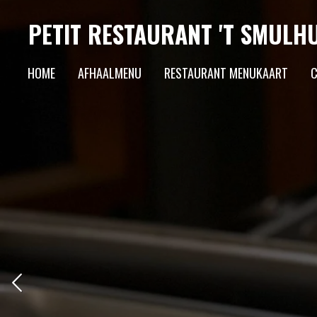
Ga
PETIT RESTAURANT 'T SMULHU
direct
naar
HOME
AFHAALMENU
RESTAURANT MENUKAART
C
de
hoofdinhoud